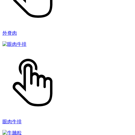
外脊肉
眼肉牛排