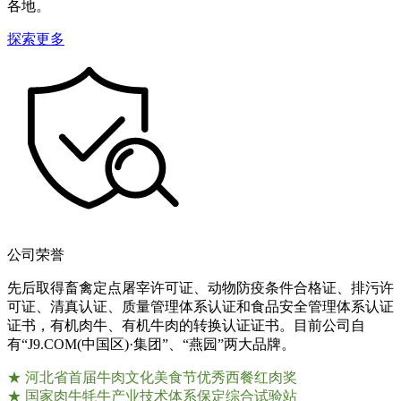
各地。
探索更多
公司荣誉
先后取得畜禽定点屠宰许可证、动物防疫条件合格证、排污许
可证、清真认证、质量管理体系认证和食品安全管理体系认证
证书，有机肉牛、有机牛肉的转换认证证书。目前公司自
有“J9.COM(中国区)·集团”、“燕园”两大品牌。
★ 河北省首届牛肉文化美食节优秀西餐红肉奖
★ 国家肉牛牦牛产业技术体系保定综合试验站