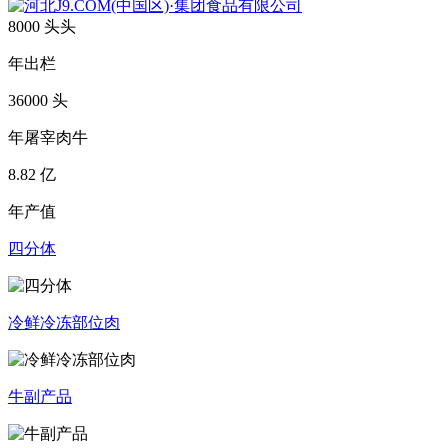
8000
头
头
年出栏
36000
头
年屠宰肉牛
8.82
亿
年产值
四分体
冷鲜冷冻部位肉
牛副产品