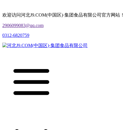
欢迎访问河北J9.COM(中国区)·集团食品有限公司官方网站！
2906099083@qq.com
0312-6820759