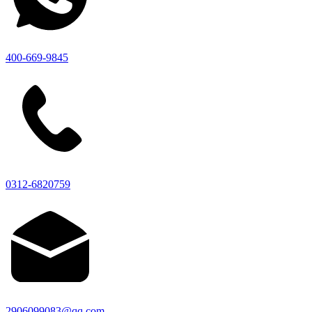
400-669-9845
0312-6820759
2906099083@qq.com