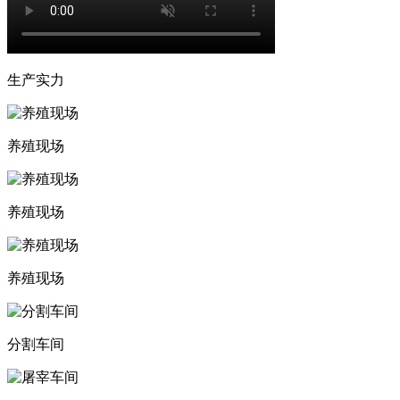
生产实力
养殖现场
养殖现场
养殖现场
分割车间