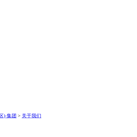
国区)·集团
>
关于我们