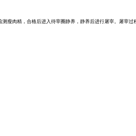
检测瘦肉精，合格后进入待宰圈静养，静养后进行屠宰。屠宰过