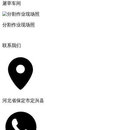
屠宰车间
分割作业现场照
联系我们
河北省保定市定兴县