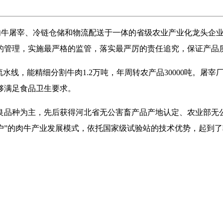
养殖、肉牛屠宰、冷链仓储和物流配送于一体的省级农业产业化龙头
的管理，实施最严格的监管，落实最严厉的责任追究，保证产品
头流水线，能精细分割牛肉1.2万吨，年周转农产品30000吨。
够满足食品卫生要求。
良品种为主，先后获得河北省无公害畜产品产地认定、农业部无
户”的肉牛产业发展模式，依托国家级试验站的技术优势，起到