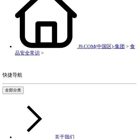
J9.COM(中国区)·集团
>
食
品安全常识
>
快捷导航
全部分类
关于我们