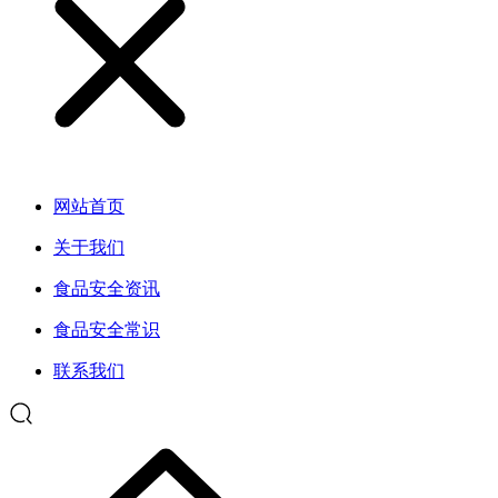
网站首页
关于我们
食品安全资讯
食品安全常识
联系我们