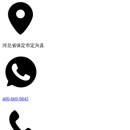
河北省保定市定兴县
400-669-9845