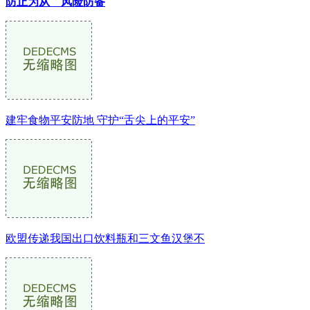
防止为从 风险防备
建牢食物平安防地 守护“舌尖上的平安”
欧盟传递我国出口饮料瓶和三文鱼汉堡不