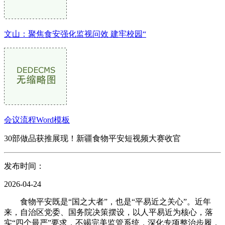
文山：聚焦食安强化监视问效 建牢校园“
会议流程Word模板
30部做品获推展现！新疆食物平安短视频大赛收官
发布时间：
2026-04-24
食物平安既是“国之大者”，也是“平易近之关心”。近年
来，自治区党委、国务院决策摆设，以人平易近为核心，落
实“四个最严”要求，不竭完美监管系统，深化专项整治步履，