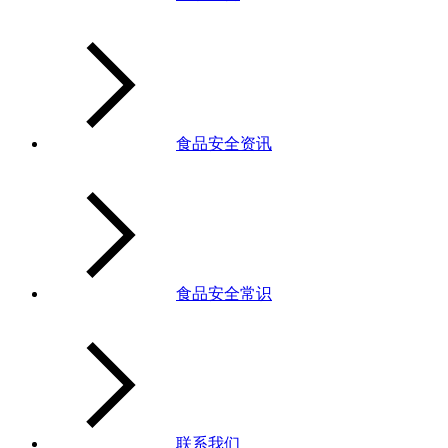
食品安全资讯
食品安全常识
联系我们