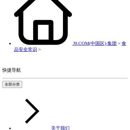
J9.COM(中国区)·集团
>
食
品安全常识
>
快捷导航
全部分类
关于我们