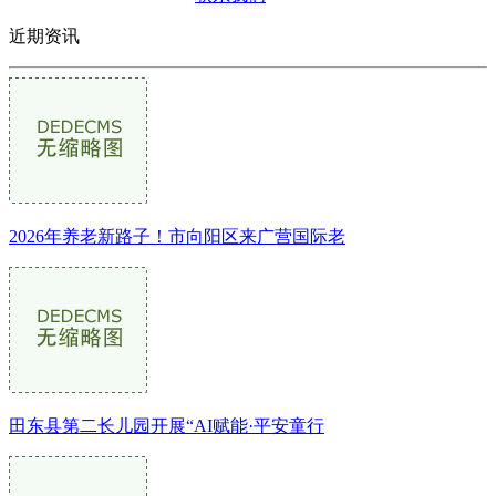
近期资讯
2026年养老新路子！市向阳区来广营国际老
田东县第二长儿园开展“AI赋能·平安童行