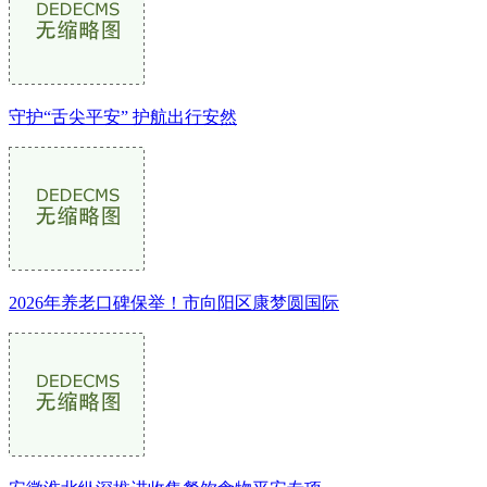
守护“舌尖平安” 护航出行安然
2026年养老口碑保举！市向阳区康梦圆国际