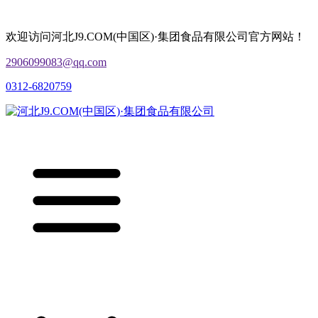
欢迎访问河北J9.COM(中国区)·集团食品有限公司官方网站！
2906099083@qq.com
0312-6820759