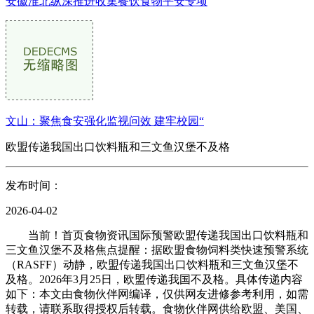
安徽淮北纵深推进收集餐饮食物平安专项
文山：聚焦食安强化监视问效 建牢校园“
欧盟传递我国出口饮料瓶和三文鱼汉堡不及格
发布时间：
2026-04-02
当前！首页食物资讯国际预警欧盟传递我国出口饮料瓶和
三文鱼汉堡不及格焦点提醒：据欧盟食物饲料类快速预警系统
（RASFF）动静，欧盟传递我国出口饮料瓶和三文鱼汉堡不
及格。2026年3月25日，欧盟传递我国不及格。具体传递内容
如下：本文由食物伙伴网编译，仅供网友进修参考利用，如需
转载，请联系取得授权后转载。食物伙伴网供给欧盟、美国、