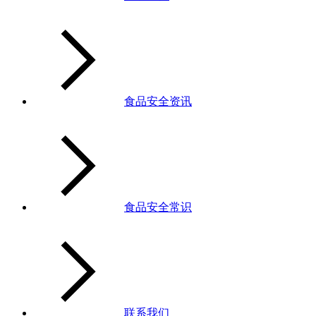
食品安全资讯
食品安全常识
联系我们