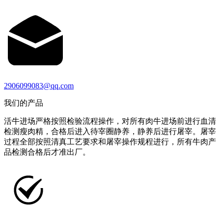
2906099083@qq.com
我们的产品
活牛进场严格按照检验流程操作，对所有肉牛进场前进行血清
检测瘦肉精，合格后进入待宰圈静养，静养后进行屠宰。屠宰
过程全部按照清真工艺要求和屠宰操作规程进行，所有牛肉产
品检测合格后才准出厂。