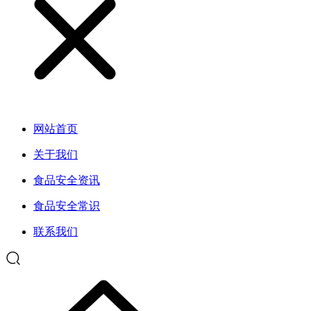
网站首页
关于我们
食品安全资讯
食品安全常识
联系我们