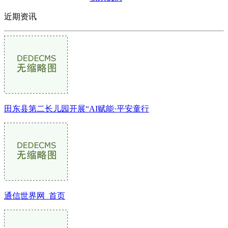
近期资讯
田东县第二长儿园开展“AI赋能·平安童行
通信世界网_首页