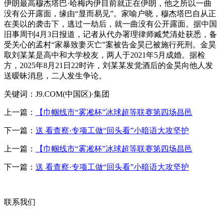
伊朗最高穆杰塔巴·哈梅内伊目前就正在伊朗，他之所以一曲
没有公开露面，缘由“显而易见”。家喻户晓，穆杰塔巴自从正
在美以的袭击下，逃过一劫后，就一曲没有公开露面。据中国
旧事周刊4月3日报道，记者从代办署理律师臧梵清处获悉，备
受关心的孟村“家暴致妻灭亡”案被告金昊已被施行死刑。金昊
取刘某某是高中和大学校友，两人于2021年5月成婚。据检
方，2025年8月21日22时许，刘某某发觉酒后的金昊向他人发
送暧昧消息，二人发生争论。
关键词：J9.COM(中国区)·集团
上一篇：
【巾帼线市“雾凇杯”冰球超等联赛第四场昌邑
下一篇：
送 看查察·专项工做“回头看”小暗语大攻坚护
上一篇：
【巾帼线市“雾凇杯”冰球超等联赛第四场昌邑
下一篇：
送 看查察·专项工做“回头看”小暗语大攻坚护
联系我们