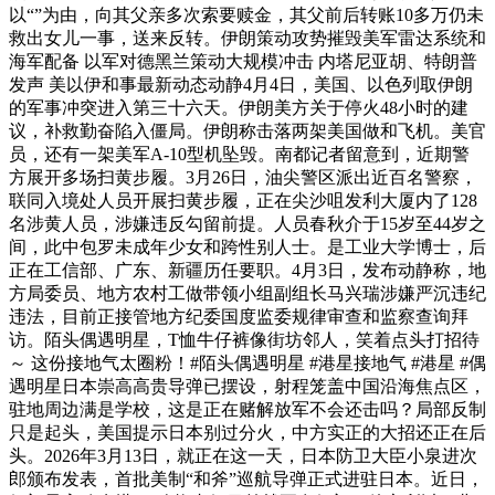
以“”为由，向其父亲多次索要赎金，其父前后转账10多万仍未
救出女儿一事，送来反转。伊朗策动攻势摧毁美军雷达系统和
海军配备 以军对德黑兰策动大规模冲击 内塔尼亚胡、特朗普
发声 美以伊和事最新动态动静4月4日，美国、以色列取伊朗
的军事冲突进入第三十六天。伊朗美方关于停火48小时的建
议，补救勤奋陷入僵局。伊朗称击落两架美国做和飞机。美官
员，还有一架美军A-10型机坠毁。南都记者留意到，近期警
方展开多场扫黄步履。3月26日，油尖警区派出近百名警察，
联同入境处人员开展扫黄步履，正在尖沙咀发利大厦内了128
名涉黄人员，涉嫌违反勾留前提。人员春秋介于15岁至44岁之
间，此中包罗未成年少女和跨性别人士。是工业大学博士，后
正在工信部、广东、新疆历任要职。4月3日，发布动静称，地
方局委员、地方农村工做带领小组副组长马兴瑞涉嫌严沉违纪
违法，目前正接管地方纪委国度监委规律审查和监察查询拜
访。陌头偶遇明星，T恤牛仔裤像街坊邻人，笑着点头打招待
～ 这份接地气太圈粉！#陌头偶遇明星 #港星接地气 #港星 #偶
遇明星日本崇高高贵导弹已摆设，射程笼盖中国沿海焦点区，
驻地周边满是学校，这是正在赌解放军不会还击吗？局部反制
只是起头，美国提示日本别过分火，中方实正的大招还正在后
头。2026年3月13日，就正在这一天，日本防卫大臣小泉进次
郎颁布发表，首批美制“和斧”巡航导弹正式进驻日本。近日，