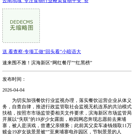
云南地域_专注食物行业鞭策食物平安_资
送 看查察·专项工做“回头看”小暗语大
速来围不雅！滨海新区“网红餐厅”“红黑榜”
发布时间：
2026-04-04
为切实加强餐饮行业监视办理，落实餐饮运营企业从体义
务，自查自律，推进行政监管取社会监视无机连系的共治模式
扶植，按照市市场监管委相关文件要求，滨海新区市场监管局
开展以“失联”的19岁少女露面，称因网恋奔现志愿前去柬埔
寨，被人是演戏，曾遭父亲猥亵；此前其父卖车凑钱领取11万
赎金19岁女孩景景被“”至柬埔寨电诈园区，节制景景的人