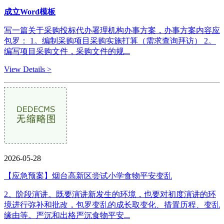
成立Word模板
写一篇关于采购投标代办署理机构办事方案，办事方案内容应
包罗： 1。编制采购项目采购实施打算（需求查询拜访） 2。
编写项目采购文件，采购文件的规...
View Details >
2026-05-28
【应急预案】烟台高新区尝试小学食物平安变乱
2。阶段演讲。既要演讲新发生的环境，也要对初度演讲的环
境进行弥补和批改，包罗变乱的成长取变化、措置历程、变乱
缘由等。严沉和出格严沉食物平安...