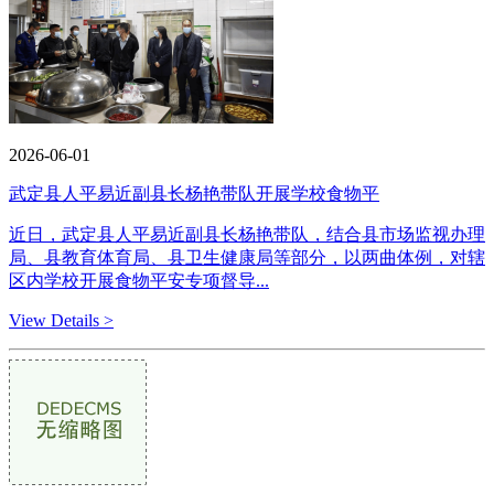
2026-06-01
武定县人平易近副县长杨艳带队开展学校食物平
近日，武定县人平易近副县长杨艳带队，结合县市场监视办理
局、县教育体育局、县卫生健康局等部分，以两曲体例，对辖
区内学校开展食物平安专项督导...
View Details >