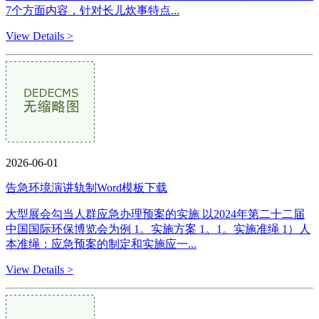
7个方面内容，针对长儿炊事特点...
View Details >
2026-06-01
告急环境演讲轨制Word模板下载
大型展会勾当人群应急办理预案的实施 以2024年第二十二届
中国国际环保博览会为例 1。实施方案 1。1。实施准绳 1）人
本准绳：应急预案的制定和实施应一...
View Details >