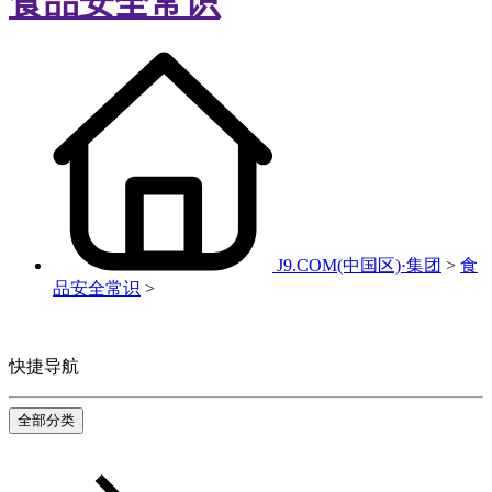
食品安全常识
J9.COM(中国区)·集团
>
食
品安全常识
>
快捷导航
全部分类