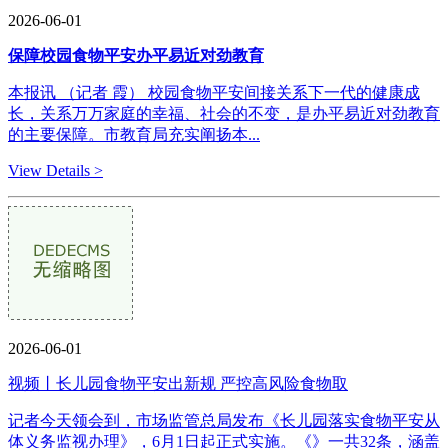
2026-06-01
保障校园食物平安办平易近对劲教育
本报讯 （记者 霞） 校园食物平安间接关系下一代的健康成
长，关系万万家庭的幸福、社会的不变，是办平易近对劲教育
的主要保障。市教育局充实阐扬本...
View Details >
2026-06-01
视频丨长儿园食物平安出新规 严控高风险食物取
记者今天领会到，市场监管总局发布《长儿园落实食物平安从
体义务监视办理》，6月1日起正式实施。《》一共32条，涵盖