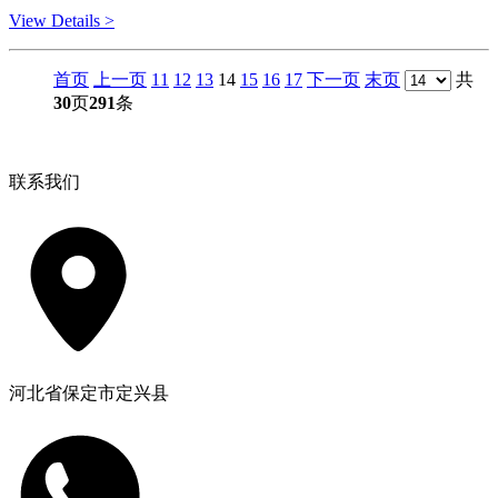
View Details >
首页
上一页
11
12
13
14
15
16
17
下一页
末页
共
30
页
291
条
联系我们
河北省保定市定兴县