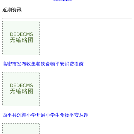
近期资讯
高密市发布收集餐饮食物平安消费提醒
西平县沉渠小学开展小学生食物平安从题