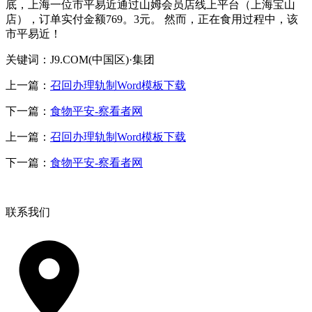
底，上海一位市平易近通过山姆会员店线上平台（上海宝山
店），订单实付金额769。3元。 然而，正在食用过程中，该
市平易近！
关键词：J9.COM(中国区)·集团
上一篇：
召回办理轨制Word模板下载
下一篇：
食物平安-察看者网
上一篇：
召回办理轨制Word模板下载
下一篇：
食物平安-察看者网
联系我们