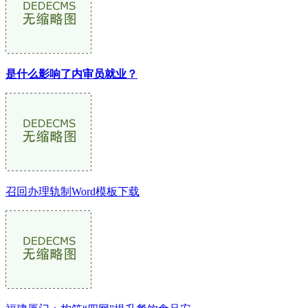
是什么影响了内审员就业？
召回办理轨制Word模板下载