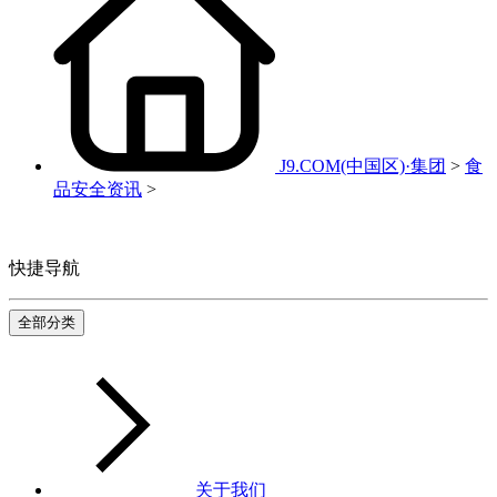
J9.COM(中国区)·集团
>
食
品安全资讯
>
快捷导航
全部分类
关于我们