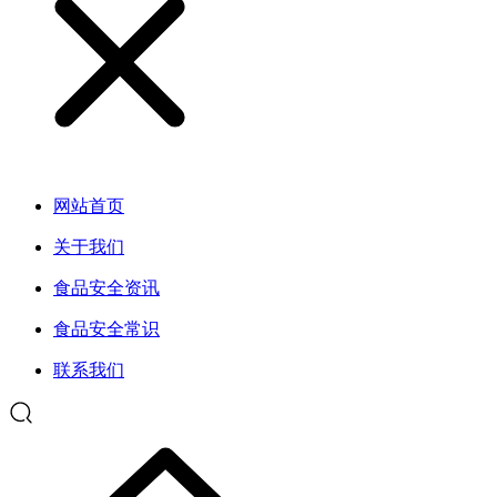
网站首页
关于我们
食品安全资讯
食品安全常识
联系我们