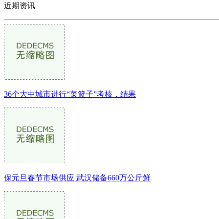
近期资讯
36个大中城市进行“菜篮子”考核，结果
保元旦春节市场供应 武汉储备660万公斤鲜