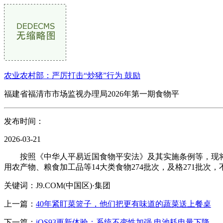
农业农村部：严厉打击“炒猪”行为 鼓励
福建省福清市市场监视办理局2026年第一期食物平
发布时间：
2026-03-21
按照《中华人平易近国食物平安法》及其实施条例等，现将
用农产物、粮食加工品等14大类食物274批次，及格271批
关键词：J9.COM(中国区)·集团
上一篇：
40年紧盯菜篮子，他们把更有味道的蔬菜送上餐桌
下一篇：
iOS93更新体验：系统不变性加强 电池耗电量下降