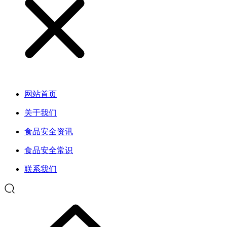
网站首页
关于我们
食品安全资讯
食品安全常识
联系我们