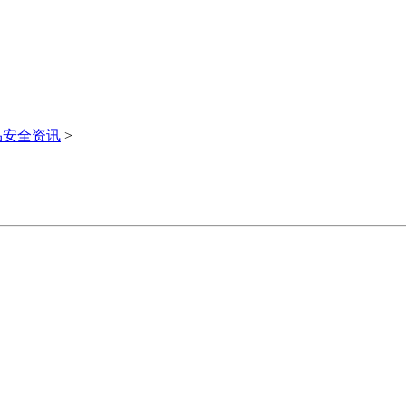
品安全资讯
>